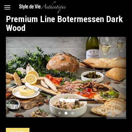
Premium Line Botermessen Dark
Wood
Zoom
Zoom
Zoom
Kadotip