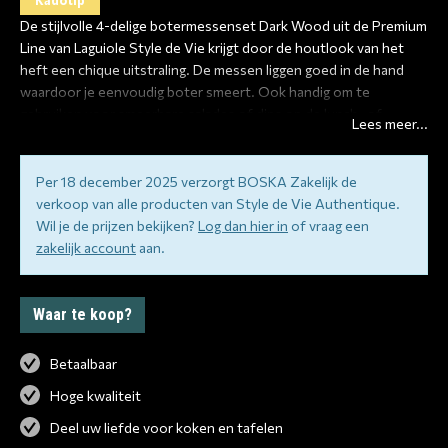
De stijlvolle 4-delige botermessenset Dark Wood uit de Premium
Line van Laguiole Style de Vie krijgt door de houtlook van het
heft een chique uitstraling. De messen liggen goed in de hand
waardoor je eenvoudig boter smeert. Ook handig om te
gebruiken voor smeerbare salades of dips op de lunch- of
Lees meer...
borreltafel. De messen zijn vaatwasmachinebestendig, verpakt in
een zwarte houten tray en het lemmet is 1,2 mm dik. Maak je set
compleet met de bijbehorende kaasmessenset Dark Wood uit de
Per 18 december 2025 verzorgt BOSKA Zakelijk de
Premium Line. Tevens verkrijgbaar in verschillende varianten.
verkoop van alle producten van Style de Vie Authentique.
Wil je de prijzen bekijken?
Log dan hier in
of vraag een
zakelijk account
aan.
Waar te koop?
Betaalbaar
Hoge kwaliteit
Deel uw liefde voor koken en tafelen