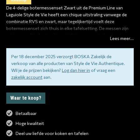
De 4-delige botermessenset Zwart uit de Premium Line van
Laguiole Style de Vie heeft een chique uitstraling vanwege de
combinatie RVS en zwart, maar tegelijkertijd voelt deze
botermessenset zich thuis in elke tafelsetting. De messen zijn
vaatwasmachinebestendig, verpakt in een zwarte houten tray en
Lees meer...
het lemmet is 1,2 mm dik. Maak je set compleet met de
bijpassende kaasmessenset Zwart uit de Premium Line. Tevens
verkrijgbaar in verschillende varianten.
Per 18 december 2025 verzorgt BOSKA Zakelijk de
verkoop van alle producten van Style de Vie Authentique.
Tip: In ons aanbod uit de Premium Line Zwart vind je ook mini- en
Wil je de prijzen bekijken?
Log dan hier in
of vraag een
amuselepels, pinchos, taartvorkjes en een 12-delig mini-couvert!
zakelijk account
aan.
Waar te koop?
Betaalbaar
Hoge kwaliteit
Deel uw liefde voor koken en tafelen