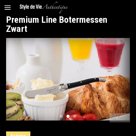
Premium Line Botermessen
Zwart
Zoom
Zoom
Zoom
Kadotip