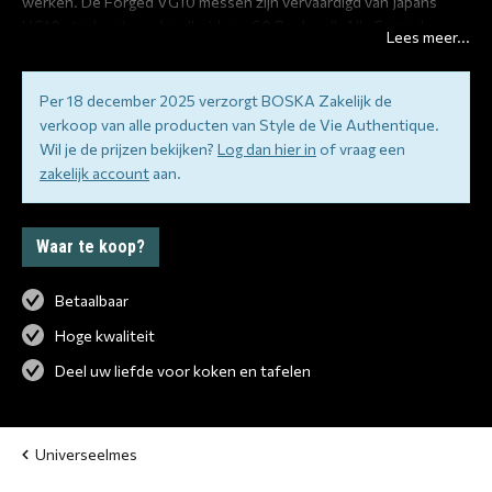
werken. De Forged VG10 messen zijn vervaardigd van Japans
VG10 staal met een hardheid van 60 Rockwell. Alle Forged
Lees meer...
messen zijn met de hand gesmeed, hebben een lemmetdikte van
2 mm en een snijhoek van 18 graden. Verpakt in een luxe houten
kistje. Met een garantie van 10 jaar.
Per 18 december 2025 verzorgt BOSKA Zakelijk de
verkoop van alle producten van Style de Vie Authentique.
Wil je de prijzen bekijken?
Log dan hier in
of vraag een
zakelijk account
aan.
Waar te koop?
Betaalbaar
Hoge kwaliteit
Deel uw liefde voor koken en tafelen
Universeelmes